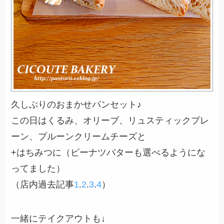
久しぶりのおまかせパンセット♪
この日はくるみ、オリーブ、リュスティックプレ
ーン、プルーンクリームチーズと
+はちみつに（ピーナツバターも選べるようにな
ってました）
（店内過去記事
1
.
2
.
3
.
4
）
一緒にテイクアウトも↓