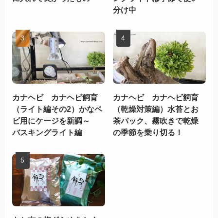
分け中
カナヘビ カナヘビ飼育
カナヘビ カナヘビ飼育
（ライト編その2）かなベ
（乾燥対策編）水苔とお
ビ用にケージを新調～
茶パック、霧吹きで乾燥
バスキングライト編
の季節を乗り切る！