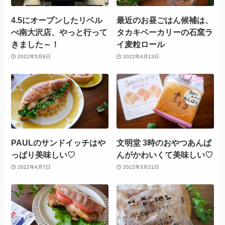
4.5にオープンしたリベル
最近のお昼ごはん候補は、
べ南大沢店、やっと行って
タカキベーカリーの石窯ラ
きました～！
イ麦粒ロール
2022年5月8日
2022年4月13日
PAULのサンドイッチはや
文明堂 3時のおやつあんぱ
っぱり美味しい♡
んがかわいくて美味しい♡
2022年4月7日
2022年3月21日