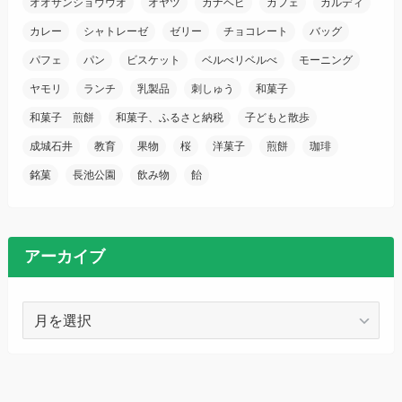
オオサンショウウオ
オヤツ
カナヘビ
カフェ
カルディ
カレー
シャトレーゼ
ゼリー
チョコレート
バッグ
パフェ
パン
ビスケット
ベルべリベルべ
モーニング
ヤモリ
ランチ
乳製品
刺しゅう
和菓子
和菓子 煎餅
和菓子、ふるさと納税
子どもと散歩
成城石井
教育
果物
桜
洋菓子
煎餅
珈琲
銘菓
長池公園
飲み物
飴
アーカイブ
ア
ー
カ
イ
ブ