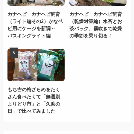
カナヘビ カナヘビ飼育
カナヘビ カナヘビ飼育
（ライト編その2）かなベ
（乾燥対策編）水苔とお
ビ用にケージを新調～
茶パック、霧吹きで乾燥
バスキングライト編
の季節を乗り切る！
もち吉の梅ざらめをたく
さん食べたくて「無選別
よりどり市」と「久助の
日」で比べてみました