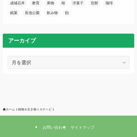
成城石井
教育
果物
桜
洋菓子
煎餅
珈琲
銘菓
長池公園
飲み物
飴
アーカイブ
ア
ー
カ
イ
ブ
ホーム
植物＆生き物
カナヘビ
お問い合わせ
サイトマップ