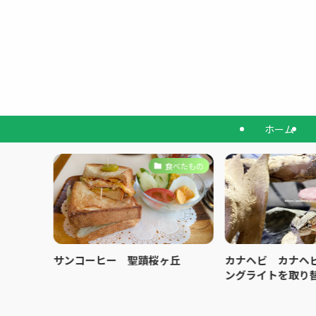
ホーム
カナヘビ
食べたもの
育 最近
サンコーヒー 聖蹟桜ヶ丘
カナヘビ カナヘ
ングライトを取り