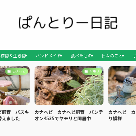
植物＆生き物
ハンドメイド
食べたもの
日々のこと
カナヘビ
ヤモリ
ビ飼育 バスキ
カナヘビ カナヘビ飼育 パンテ
カナヘビ カ
替えました
オン4535でヤモリと同居中
り模様