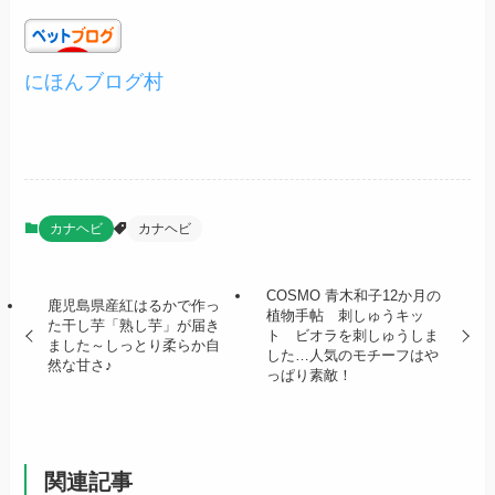
にほんブログ村
カナヘビ
カナヘビ
COSMO 青木和子12か月の
鹿児島県産紅はるかで作っ
植物手帖 刺しゅうキッ
た干し芋「熟し芋」が届き
ト ビオラを刺しゅうしま
ました～しっとり柔らか自
した…人気のモチーフはや
然な甘さ♪
っぱり素敵！
関連記事