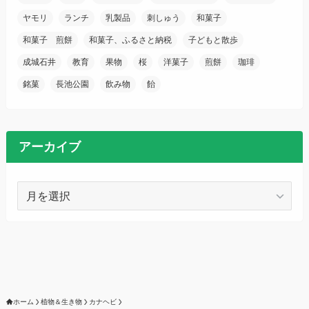
ヤモリ
ランチ
乳製品
刺しゅう
和菓子
和菓子 煎餅
和菓子、ふるさと納税
子どもと散歩
成城石井
教育
果物
桜
洋菓子
煎餅
珈琲
銘菓
長池公園
飲み物
飴
アーカイブ
ア
ー
カ
イ
ブ
ホーム
植物＆生き物
カナヘビ