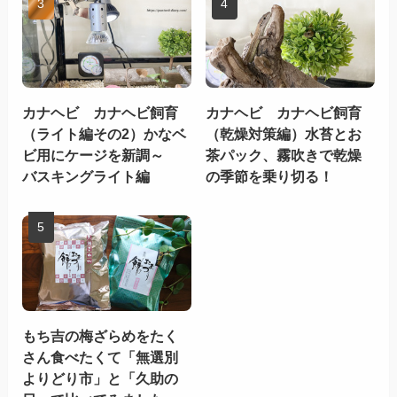
カナヘビ カナヘビ飼育
カナヘビ カナヘビ飼育
（ライト編その2）かなベ
（乾燥対策編）水苔とお
ビ用にケージを新調～
茶パック、霧吹きで乾燥
バスキングライト編
の季節を乗り切る！
もち吉の梅ざらめをたく
さん食べたくて「無選別
よりどり市」と「久助の