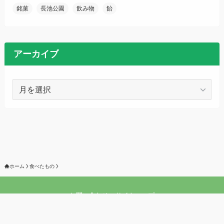
銘菓
長池公園
飲み物
飴
アーカイブ
ア
ー
カ
イ
ブ
ホーム
食べたもの
お問い合わせ
サイトマップ
©
2021 ぱんとりー日記 All rights reserved.