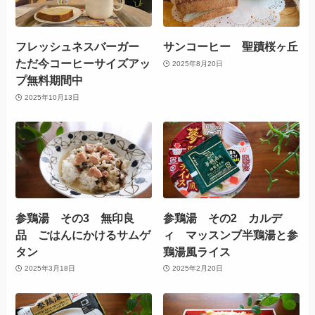
フレッシュネスバーガー
サンコーヒー 聖蹟桜ヶ丘
ただ今コーヒーサイズアッ
2025年8月20日
プ無料期間中
2025年10月13日
参鶏湯 その3 無印良
参鶏湯 その2 カルデ
品 ごはんにかけるサムゲ
ィ マッスンブ半鶏湯と参
タン
鶏湯風ライス
2025年3月18日
2025年2月20日