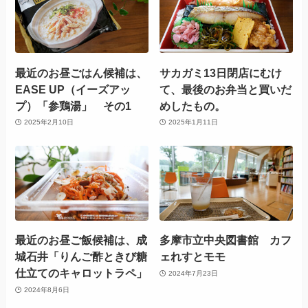
最近のお昼ごはん候補は、
サカガミ13日閉店にむけ
EASE UP（イーズアッ
て、最後のお弁当と買いだ
プ）「参鶏湯」 その1
めしたもの。
2025年2月10日
2025年1月11日
最近のお昼ご飯候補は、成
多摩市立中央図書館 カフ
城石井「りんご酢ときび糖
ェれすとモモ
仕立てのキャロットラペ」
2024年7月23日
2024年8月6日