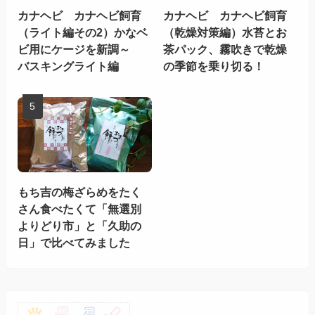
カナヘビ カナヘビ飼育
カナヘビ カナヘビ飼育
（ライト編その2）かなベ
（乾燥対策編）水苔とお
ビ用にケージを新調～
茶パック、霧吹きで乾燥
バスキングライト編
の季節を乗り切る！
もち吉の梅ざらめをたく
さん食べたくて「無選別
よりどり市」と「久助の
日」で比べてみました