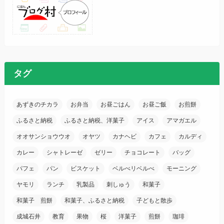
タグ
あずきのチカラ
お弁当
お昼ごはん
お昼ご飯
お煎餅
ふるさと納税
ふるさと納税、洋菓子
アイス
アマガエル
オオサンショウウオ
オヤツ
カナヘビ
カフェ
カルディ
カレー
シャトレーゼ
ゼリー
チョコレート
バッグ
パフェ
パン
ビスケット
ベルべリベルべ
モーニング
ヤモリ
ランチ
乳製品
刺しゅう
和菓子
和菓子 煎餅
和菓子、ふるさと納税
子どもと散歩
成城石井
教育
果物
桜
洋菓子
煎餅
珈琲