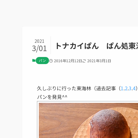
2021
トナカイぱん ぱん処東海
3/01
パン
2016年12月12日
2021年3月1日
久しぶりに行った東海林（過去記事（
1
.
2
.
3
.
4
パンを発見^^