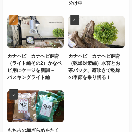
分け中
カナヘビ カナヘビ飼育
カナヘビ カナヘビ飼育
（ライト編その2）かなベ
（乾燥対策編）水苔とお
ビ用にケージを新調～
茶パック、霧吹きで乾燥
バスキングライト編
の季節を乗り切る！
もち吉の梅ざらめをたく