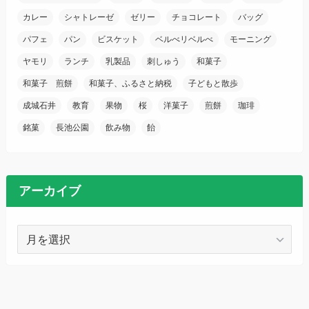
カレー
シャトレーゼ
ゼリー
チョコレート
バッグ
パフェ
パン
ビスケット
ベルべリベルべ
モーニング
ヤモリ
ランチ
乳製品
刺しゅう
和菓子
和菓子 煎餅
和菓子、ふるさと納税
子どもと散歩
成城石井
教育
果物
桜
洋菓子
煎餅
珈琲
銘菓
長池公園
飲み物
飴
アーカイブ
ア
ー
カ
イ
ブ