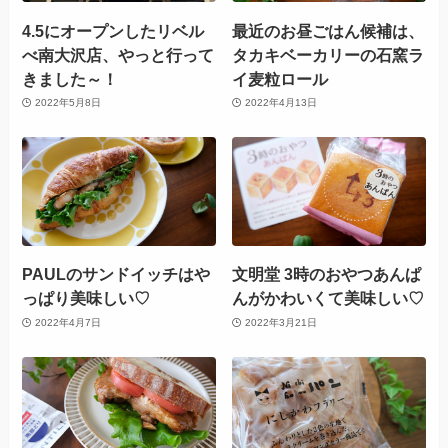
4.5にオープンしたリベル
最近のお昼ごはん候補は、
べ南大沢店、やっと行って
タカキベーカリーの石窯ラ
きました～！
イ麦粒ロール
2022年5月8日
2022年4月13日
PAULのサンドイッチはや
文明堂 3時のおやつあんぱ
っぱり美味しい♡
んがかわいくて美味しい♡
2022年4月7日
2022年3月21日