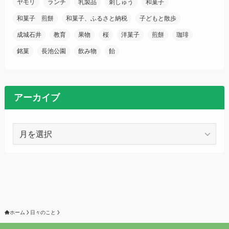
ヤモリ
ランチ
乳製品
刺しゅう
和菓子
和菓子 煎餅
和菓子、ふるさと納税
子どもと散歩
成城石井
教育
果物
桜
洋菓子
煎餅
珈琲
銘菓
長池公園
飲み物
飴
アーカイブ
ア
ー
カ
イ
ブ
ホーム
日々のこと