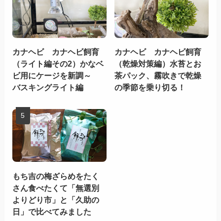
カナヘビ カナヘビ飼育
カナヘビ カナヘビ飼育
（ライト編その2）かなベ
（乾燥対策編）水苔とお
ビ用にケージを新調～
茶パック、霧吹きで乾燥
バスキングライト編
の季節を乗り切る！
もち吉の梅ざらめをたく
さん食べたくて「無選別
よりどり市」と「久助の
日」で比べてみました