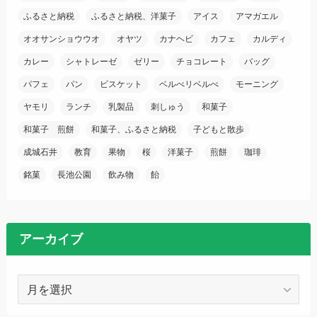
ふるさと納税
ふるさと納税、洋菓子
アイス
アマガエル
オオサンショウウオ
オヤツ
カナヘビ
カフェ
カルディ
カレー
シャトレーゼ
ゼリー
チョコレート
バッグ
パフェ
パン
ビスケット
ベルべリベルべ
モーニング
ヤモリ
ランチ
乳製品
刺しゅう
和菓子
和菓子 煎餅
和菓子、ふるさと納税
子どもと散歩
成城石井
教育
果物
桜
洋菓子
煎餅
珈琲
銘菓
長池公園
飲み物
飴
アーカイブ
ア
ー