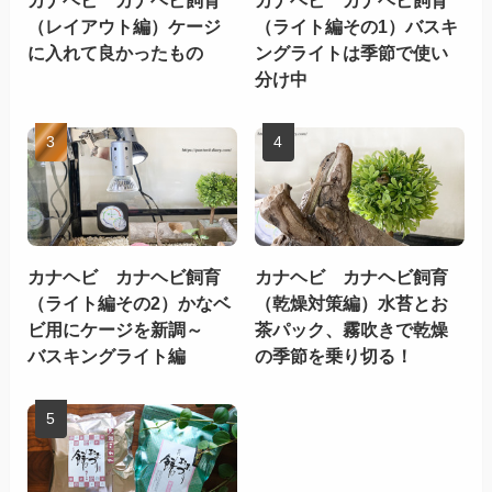
カナヘビ カナヘビ飼育
カナヘビ カナヘビ飼育
（レイアウト編）ケージ
（ライト編その1）バスキ
に入れて良かったもの
ングライトは季節で使い
分け中
カナヘビ カナヘビ飼育
カナヘビ カナヘビ飼育
（ライト編その2）かなベ
（乾燥対策編）水苔とお
ビ用にケージを新調～
茶パック、霧吹きで乾燥
バスキングライト編
の季節を乗り切る！