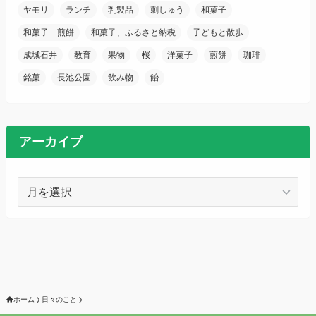
ヤモリ
ランチ
乳製品
刺しゅう
和菓子
和菓子 煎餅
和菓子、ふるさと納税
子どもと散歩
成城石井
教育
果物
桜
洋菓子
煎餅
珈琲
銘菓
長池公園
飲み物
飴
アーカイブ
ア
ー
カ
イ
ブ
ホーム
日々のこと