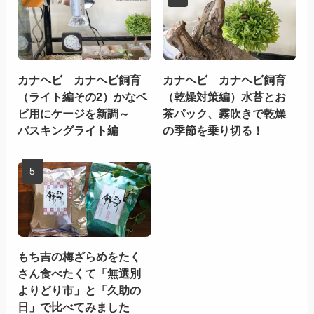
カナヘビ カナヘビ飼育
カナヘビ カナヘビ飼育
（ライト編その2）かなベ
（乾燥対策編）水苔とお
ビ用にケージを新調～
茶パック、霧吹きで乾燥
バスキングライト編
の季節を乗り切る！
もち吉の梅ざらめをたく
さん食べたくて「無選別
よりどり市」と「久助の
日」で比べてみました