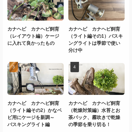
カナヘビ カナヘビ飼育
カナヘビ カナヘビ飼育
（レイアウト編）ケージ
（ライト編その1）バスキ
に入れて良かったもの
ングライトは季節で使い
分け中
カナヘビ カナヘビ飼育
カナヘビ カナヘビ飼育
（ライト編その2）かなベ
（乾燥対策編）水苔とお
ビ用にケージを新調～
茶パック、霧吹きで乾燥
バスキングライト編
の季節を乗り切る！