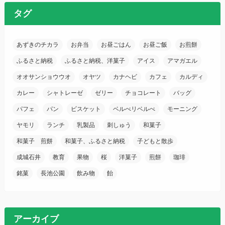
タグ
あずきのチカラ
お弁当
お昼ごはん
お昼ご飯
お煎餅
ふるさと納税
ふるさと納税、洋菓子
アイス
アマガエル
オオサンショウウオ
オヤツ
カナヘビ
カフェ
カルディ
カレー
シャトレーゼ
ゼリー
チョコレート
バッグ
パフェ
パン
ビスケット
ベルべリベルべ
モーニング
ヤモリ
ランチ
乳製品
刺しゅう
和菓子
和菓子 煎餅
和菓子、ふるさと納税
子どもと散歩
成城石井
教育
果物
桜
洋菓子
煎餅
珈琲
銘菓
長池公園
飲み物
飴
アーカイブ