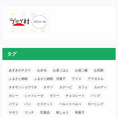
タグ
あずきのチカラ
お弁当
お昼ごはん
お昼ご飯
お煎餅
ふるさと納税
ふるさと納税、洋菓子
アイス
アマガエル
オオサンショウウオ
オヤツ
カナヘビ
カフェ
カルディ
カレー
シャトレーゼ
ゼリー
チョコレート
バッグ
パフェ
パン
ビスケット
ベルべリベルべ
モーニング
ヤモリ
ランチ
乳製品
刺しゅう
和菓子