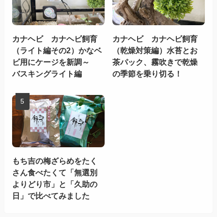
カナヘビ カナヘビ飼育
カナヘビ カナヘビ飼育
（ライト編その2）かなベ
（乾燥対策編）水苔とお
ビ用にケージを新調～
茶パック、霧吹きで乾燥
バスキングライト編
の季節を乗り切る！
もち吉の梅ざらめをたく
さん食べたくて「無選別
よりどり市」と「久助の
日」で比べてみました