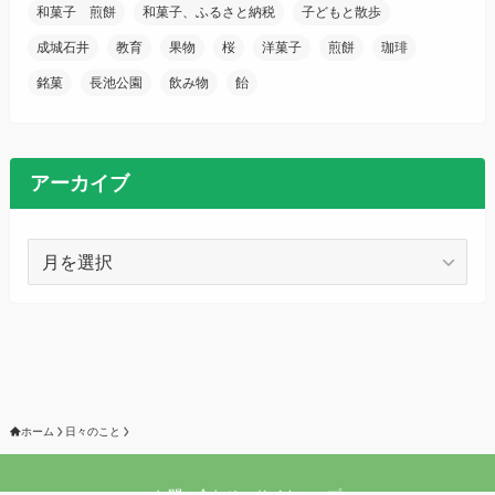
和菓子 煎餅
和菓子、ふるさと納税
子どもと散歩
成城石井
教育
果物
桜
洋菓子
煎餅
珈琲
銘菓
長池公園
飲み物
飴
アーカイブ
ア
ー
カ
イ
ブ
ホーム
日々のこと