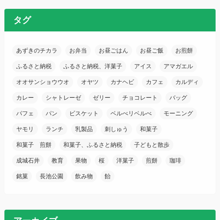
タグ
あずきのチカラ
お弁当
お昼ごはん
お昼ご飯
お煎餅
ふるさと納税
ふるさと納税、洋菓子
アイス
アマガエル
オオサンショウウオ
オヤツ
カナヘビ
カフェ
カルディ
カレー
シャトレーゼ
ゼリー
チョコレート
バッグ
パフェ
パン
ビスケット
ベルべリベルべ
モーニング
ヤモリ
ランチ
乳製品
刺しゅう
和菓子
和菓子 煎餅
和菓子、ふるさと納税
子どもと散歩
成城石井
教育
果物
桜
洋菓子
煎餅
珈琲
銘菓
長池公園
飲み物
飴