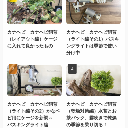
カナヘビ カナヘビ飼育
カナヘビ カナヘビ飼育
（レイアウト編）ケージ
（ライト編その1）バスキ
に入れて良かったもの
ングライトは季節で使い
分け中
カナヘビ カナヘビ飼育
カナヘビ カナヘビ飼育
（ライト編その2）かなベ
（乾燥対策編）水苔とお
ビ用にケージを新調～
茶パック、霧吹きで乾燥
バスキングライト編
の季節を乗り切る！