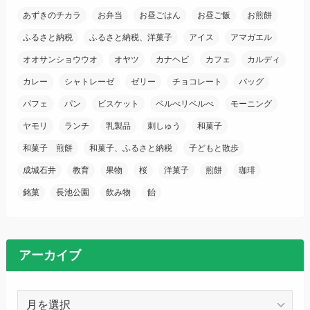
あずきのチカラ
お弁当
お昼ごはん
お昼ご飯
お煎餅
ふるさと納税
ふるさと納税、洋菓子
アイス
アマガエル
オオサンショウウオ
オヤツ
カナヘビ
カフェ
カルディ
カレー
シャトレーゼ
ゼリー
チョコレート
バッグ
パフェ
パン
ビスケット
ベルべリベルべ
モーニング
ヤモリ
ランチ
乳製品
刺しゅう
和菓子
和菓子 煎餅
和菓子、ふるさと納税
子どもと散歩
成城石井
教育
果物
桜
洋菓子
煎餅
珈琲
銘菓
長池公園
飲み物
飴
アーカイブ
ア