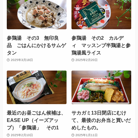
参鶏湯 その3 無印良
参鶏湯 その2 カルデ
品 ごはんにかけるサムゲ
ィ マッスンブ半鶏湯と参
タン
鶏湯風ライス
2025年3月18日
2025年2月20日
最近のお昼ごはん候補は、
サカガミ13日閉店にむけ
EASE UP（イーズアッ
て、最後のお弁当と買いだ
プ）「参鶏湯」 その1
めしたもの。
2025年2月10日
2025年1月11日