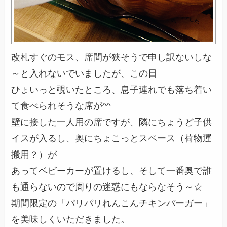
改札すぐのモス、席間が狭そうで申し訳ないしな
～と入れないでいましたが、この日
ひょいっと覗いたところ、息子連れでも落ち着い
て食べられそうな席が^^
壁に接した一人用の席ですが、隣にちょうど子供
イスが入るし、奥にちょこっとスペース（荷物運
搬用？）が
あってベビーカーが置けるし、そして一番奥で誰
も通らないので周りの迷惑にもならなそう～☆
期間限定の「パリパリれんこんチキンバーガー」
を美味しくいただきました。