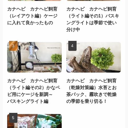
カナヘビ カナヘビ飼育
カナヘビ カナヘビ飼育
（レイアウト編）ケージ
（ライト編その1）バスキ
に入れて良かったもの
ングライトは季節で使い
分け中
カナヘビ カナヘビ飼育
カナヘビ カナヘビ飼育
（ライト編その2）かなベ
（乾燥対策編）水苔とお
ビ用にケージを新調～
茶パック、霧吹きで乾燥
バスキングライト編
の季節を乗り切る！