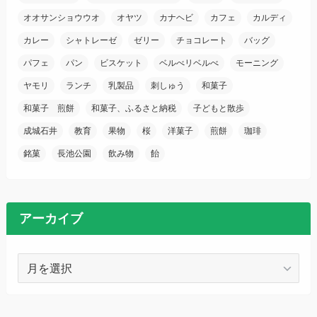
オオサンショウウオ
オヤツ
カナヘビ
カフェ
カルディ
カレー
シャトレーゼ
ゼリー
チョコレート
バッグ
パフェ
パン
ビスケット
ベルべリベルべ
モーニング
ヤモリ
ランチ
乳製品
刺しゅう
和菓子
和菓子 煎餅
和菓子、ふるさと納税
子どもと散歩
成城石井
教育
果物
桜
洋菓子
煎餅
珈琲
銘菓
長池公園
飲み物
飴
アーカイブ
ア
ー
カ
イ