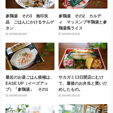
参鶏湯 その3 無印良
参鶏湯 その2 カルデ
品 ごはんにかけるサムゲ
ィ マッスンブ半鶏湯と参
タン
鶏湯風ライス
2025年3月18日
2025年2月20日
最近のお昼ごはん候補は、
サカガミ13日閉店にむけ
EASE UP（イーズアッ
て、最後のお弁当と買いだ
プ）「参鶏湯」 その1
めしたもの。
2025年2月10日
2025年1月11日