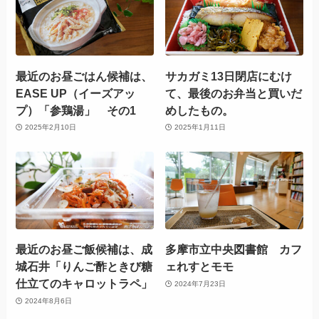
最近のお昼ごはん候補は、
サカガミ13日閉店にむけ
EASE UP（イーズアッ
て、最後のお弁当と買いだ
プ）「参鶏湯」 その1
めしたもの。
2025年2月10日
2025年1月11日
最近のお昼ご飯候補は、成
多摩市立中央図書館 カフ
城石井「りんご酢ときび糖
ェれすとモモ
仕立てのキャロットラペ」
2024年7月23日
2024年8月6日