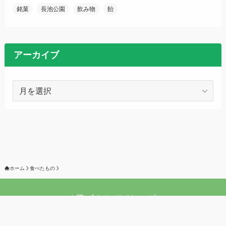
銘菓
長池公園
飲み物
飴
アーカイブ
ア
ー
カ
イ
ブ
ホーム
食べたもの
お問い合わせ
サイトマップ
©
2021 ぱんとりー日記 All rights reserved.