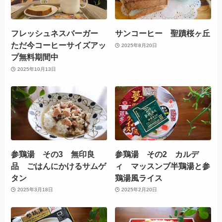
フレッシュネスバーガー
サンコーヒー 聖蹟桜ヶ丘
ただ今コーヒーサイズアッ
2025年8月20日
プ無料期間中
2025年10月13日
参鶏湯 その3 無印良
参鶏湯 その2 カルデ
品 ごはんにかけるサムゲ
ィ マッスンブ半鶏湯と参
タン
鶏湯風ライス
2025年3月18日
2025年2月20日