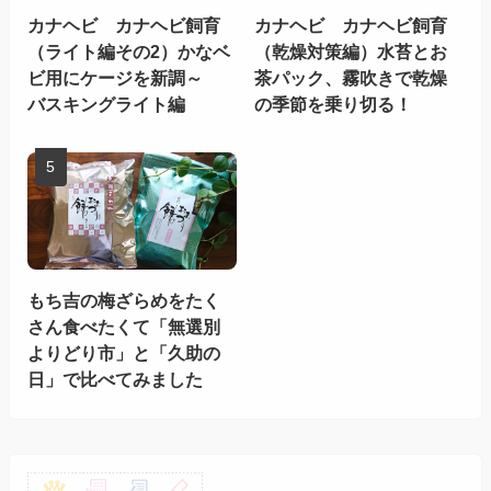
カナヘビ カナヘビ飼育
カナヘビ カナヘビ飼育
（ライト編その2）かなベ
（乾燥対策編）水苔とお
ビ用にケージを新調～
茶パック、霧吹きで乾燥
バスキングライト編
の季節を乗り切る！
もち吉の梅ざらめをたく
さん食べたくて「無選別
よりどり市」と「久助の
日」で比べてみました