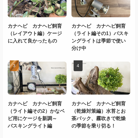
カナヘビ カナヘビ飼育
カナヘビ カナヘビ飼育
（レイアウト編）ケージ
（ライト編その1）バスキ
に入れて良かったもの
ングライトは季節で使い
分け中
カナヘビ カナヘビ飼育
カナヘビ カナヘビ飼育
（ライト編その2）かなベ
（乾燥対策編）水苔とお
ビ用にケージを新調～
茶パック、霧吹きで乾燥
バスキングライト編
の季節を乗り切る！