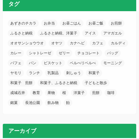
タグ
あずきのチカラ
お弁当
お昼ごはん
お昼ご飯
お煎餅
ふるさと納税
ふるさと納税、洋菓子
アイス
アマガエル
オオサンショウウオ
オヤツ
カナヘビ
カフェ
カルディ
カレー
シャトレーゼ
ゼリー
チョコレート
バッグ
パフェ
パン
ビスケット
ベルべリベルべ
モーニング
ヤモリ
ランチ
乳製品
刺しゅう
和菓子
和菓子 煎餅
和菓子、ふるさと納税
子どもと散歩
成城石井
教育
果物
桜
洋菓子
煎餅
珈琲
銘菓
長池公園
飲み物
飴
アーカイブ